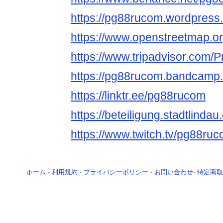
https://pg88rucom.wordpress
https://www.openstreetmap.o
https://www.tripadvisor.com/
https://pg88rucom.bandcamp
https://linktr.ee/pg88rucom
https://beteiligung.stadtlinda
https://www.twitch.tv/pg88ru
ホーム
-
利用規約
-
プライバシーポリシー
-
お問い合わせ
-
特定商取