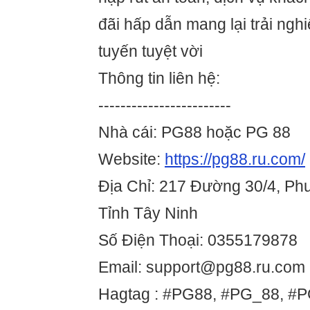
đãi hấp dẫn mang lại trải nghiệ
tuyến tuyệt vời
Thông tin liên hệ:
------------------------
Nhà cái: PG88 hoặc PG 88
Website:
https://pg88.ru.com/
Địa Chỉ: 217 Đường 30/4, Ph
Tỉnh Tây Ninh
Số Điện Thoại: 0355179878
Email: support@pg88.ru.com
Hagtag : #PG88, #PG_88, #