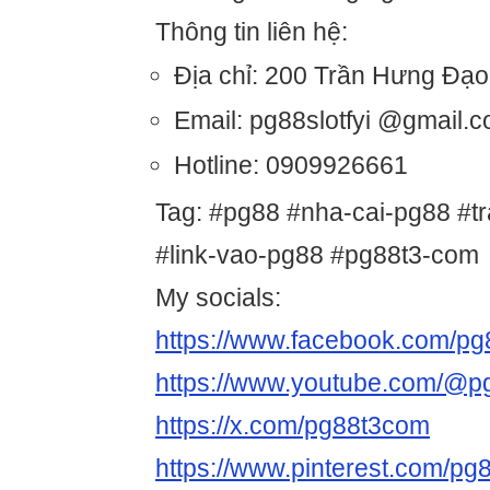
Thông tin liên hệ:
Địa chỉ: 200 Trần Hưng Đạo
Email: pg88slotfyi @gmail.
Hotline: 0909926661
Tag: #pg88 #nha-cai-pg88 #t
#link-vao-pg88 #pg88t3-com
My socials:
https://www.facebook.com/pg
https://www.youtube.com/@
https://x.com/pg88t3com
https://www.pinterest.com/pg