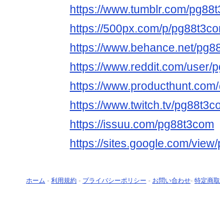
https://www.tumblr.com/pg88
https://500px.com/p/pg88t3c
https://www.behance.net/pg8
https://www.reddit.com/user/
https://www.producthunt.co
https://www.twitch.tv/pg88t3
https://issuu.com/pg88t3com
https://sites.google.com/vie
ホーム
-
利用規約
-
プライバシーポリシー
-
お問い合わせ
-
特定商取