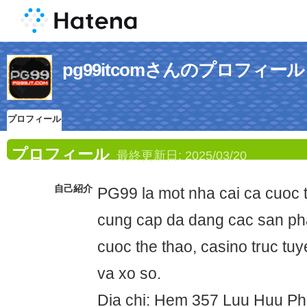
pg99itcomさんのプロフィール
プロフィール
プロフィール
最終更新日:
2025/03/20
自己紹介
PG99 la mot nha cai ca cuoc t
cung cap da dang cac san pha
cuoc the thao, casino truc tu
va xo so.
Dia chi: Hem 357 Luu Huu Ph