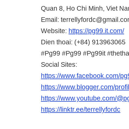
Quan 8, Ho Chi Minh, Viet N
Email: terrellyfordc@gmail.c
Website:
https://pg99.it.com/
Dien thoai: (+84) 913963065
#Pg99 #Pg99 #Pg99it #theth
Social Sites:
https://www.facebook.com/pg
https://www.blogger.com/pro
https://www.youtube.com/@p
https://linktr.ee/terrellyfordc