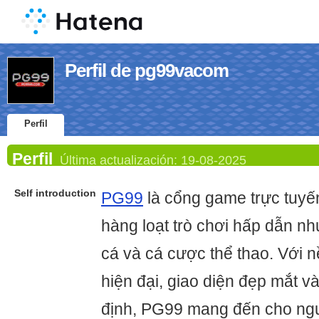
Perfil de pg99vacom
Perfil
Perfil
Última actualización:
19-08-2025
Self introduction
PG99
là cổng game trực tuyến
hàng loạt trò chơi hấp dẫn nh
cá và cá cược thể thao. Với 
hiện đại, giao diện đẹp mắt và
định, PG99 mang đến cho ngư