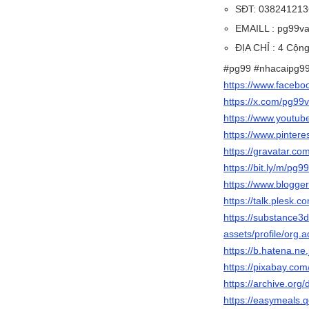
SĐT: 038241213
EMAILL : pg99v
ĐỊA CHỈ : 4 Cộn
#pg99 #nhacaipg99
https://www.faceb
https://x.com/pg9
https://www.yout
https://www.pinter
https://gravatar.c
https://bit.ly/m/pg
https://www.blogg
https://talk.ples
https://substance
assets/profile/o
https://b.hatena.n
https://pixabay.co
https://archive.or
https://easymeals.