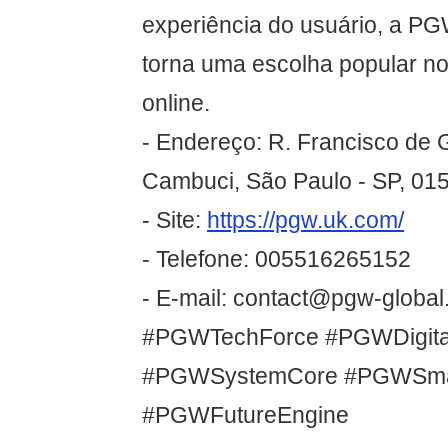
experiência do usuário, a P
torna uma escolha popular n
online.
- Endereço: R. Francisco de G
Cambuci, São Paulo - SP, 015
- Site:
https://pgw.uk.com/
- Telefone: 005516265152
- E-mail: contact@pgw-global.
#PGWTechForce #PGWDigital
#PGWSystemCore #PGWSma
#PGWFutureEngine