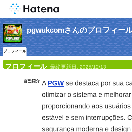
pgwukcomさんのプロフィー
プロフィール
プロフィール
最終更新日:
2025/12/13
自己紹介
A
PGW
se destaca por sua c
otimizar o sistema e melhora
proporcionando aos usuários 
estável e sem interrupções. 
segurança moderna e design 