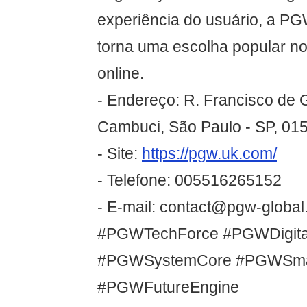
experiência do usuário, a P
torna uma escolha popular n
online.
- Endereço: R. Francisco de G
Cambuci, São Paulo - SP, 015
- Site:
https://pgw.uk.com/
- Telefone: 005516265152
- E-mail: contact@pgw-global.
#PGWTechForce #PGWDigital
#PGWSystemCore #PGWSma
#PGWFutureEngine