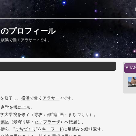
さんのプロフィール
し、横浜で働くアラサー♂です。
PH
を修了し、
横浜
で働く
アラサー
♂です。
、進学を機に
上京
。
学
大学院
を修了（専攻：
都市計画
・
まちづくり
）。
青葉区
（最寄り駅：
たまプラーザ
）へ転居し、
の傍ら、"
まちづくり
"を
キーワード
に足踏みを繰り返す。