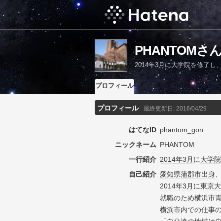
PHANTOM
2014年3月に大学院を修了
プロフィール
プロフィール
最終更新日:
2016/04/29
はてなID
phantom_gon
ニックネーム
PHANTOM
一行紹介
2014年
3月
に
大学院
自己紹介
愛知県
蒲郡市
出身
2014年
3月
に
東京大
就職
のため
横浜市
横浜市
内での
仕事