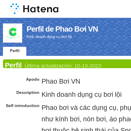
Perfil de Phao Bơi VN
Kinh doanh dụng cụ bơi lội
Perfil
Perfil
Última actualización:
10-10-2023
Apodo
Phao Bơi VN
Description
Kinh doanh dụng cụ bơi lội
Self introduction
Phao bơi và các dụng cụ, phụ 
như kính bơi, nón bơi, áo p
bơi thuộc hệ sinh thái của Spo