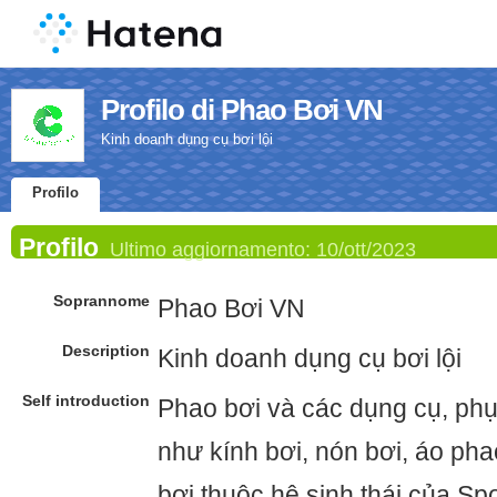
Profilo di Phao Bơi VN
Kinh doanh dụng cụ bơi lội
Profilo
Profilo
Ultimo aggiornamento:
10/ott/2023
Soprannome
Phao Bơi VN
Description
Kinh doanh dụng cụ bơi lội
Self introduction
Phao bơi và các dụng cụ, phụ 
như kính bơi, nón bơi, áo p
bơi thuộc hệ sinh thái của Spo