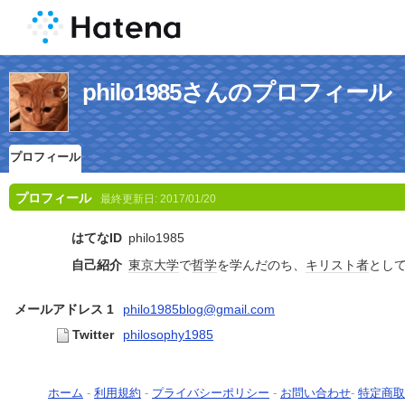
philo1985さんのプロフィール
プロフィール
プロフィール
最終更新日:
2017/01/20
はてなID
philo1985
自己紹介
東京大学
で
哲学
を学んだのち、
キリスト者
とし
メールアドレス 1
philo1985blog@gmail.com
Twitter
philosophy1985
ホーム
-
利用規約
-
プライバシーポリシー
-
お問い合わせ
-
特定商取