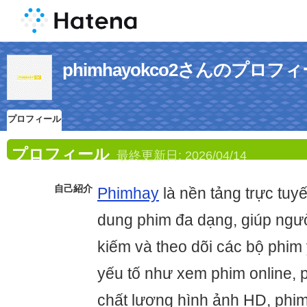
phimhayokco2さんのプロフ
プロフィール
プロフィール
最終更新日:
2026/04/14
自己紹介
Phimhay
là nền tảng trực tuy
dung phim đa dạng, giúp ngư
kiếm và theo dõi các bộ phim 
yếu tố như xem phim online, 
chất lượng hình ảnh HD, phim