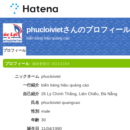
phucloivietさんのプロフィー
biển bảng hiệu quảng cáo
プロフィール
プロフィール
最終更新日:
2021/11/04
ニックネーム
phucloiviet
一行紹介
biển bảng hiệu quảng cáo
自己紹介
26 Lý Chính Thắng, Liên Chiểu, Đà Nẵng
氏名
phucloiviet quangcao
性別
male
年齢
30
誕生日
11/04/1990