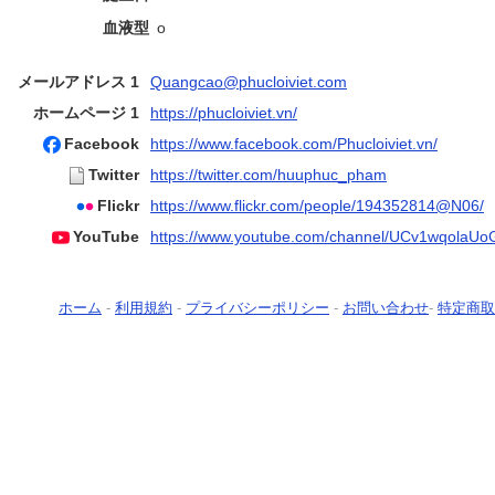
血液型
o
メールアドレス 1
Quangcao@phucloiviet.com
ホームページ 1
https://phucloiviet.vn/
Facebook
https://www.facebook.com/Phucloiviet.vn/
Twitter
https://twitter.com/huuphuc_pham
Flickr
https://www.flickr.com/people/194352814@N06/
YouTube
https://www.youtube.com/channel/UCv1wqola
ホーム
-
利用規約
-
プライバシーポリシー
-
お問い合わせ
-
特定商取