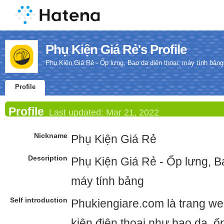
Phụ Kiện Giá Rẻ's Profile
Phụ Kiện Giá Rẻ - Ốp lưng, Bao da điện thoại, máy tính bảng
Profile
Profile
Last updated:
Mar 21, 2022
Nickname
Phụ Kiện Giá Rẻ
Description
Phụ Kiện Giá Rẻ - Ốp lưng, Ba
máy tính bảng
Self introduction
Phukiengiare.com là trang w
kiện điện thoại như bao da, ốp