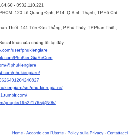
3.64.60 - 0932.110.221
TPHCM: 120 Lê Quang Định, P.14, Q.Bình Thạnh, TP.Hồ Chí
Phan Thiết: 141 Tôn Đức Thắng, P.Phú Thủy, TP.Phan Thiết,
ocial khác của chúng tôi tại đây:
e.com/user/phukiengiare
book.com/PhuKienGiaReCom
.com/@phukiengiare
st.com/phukiengiare/
599626491204240827
phukiengiare/set/phu-kien-gia-re/
e1.tumblr.com/
.com/people/195221765@N05/
Home
-
Accordo con l'Utente
-
Policy sulla Privacy
-
Contattacci