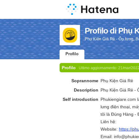
Profilo di Phụ 
Phụ Kiện Giá Rẻ - Ốp lưng, Ba
Profilo
Profilo
Ultimo aggiornamento:
21/mar/202
Soprannome
Phụ Kiện Giá Rẻ
Description
Phụ Kiện Giá Rẻ - 
Self introduction
Phukiengiare.com l
lưng điện thoại, m
tôi là Đúng Hàng -
Liên hệ:
Website:
https://ph
Email: info@phuki