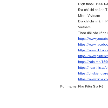
Điện thoại: 1900.6
Địa chỉ chi nhánh 
Minh, Vietnam
Địa chỉ chi nhánh 
Vietnam
Theo dõi các kênh S
https://www.youtub
https://www.face
https://www.tiktok
https://www.pintere
https://zalo.me/1
https://hearthis.at/
https://phukiengiar
https://www.flickr
Full name
Phụ Kiện Giá Rẻ