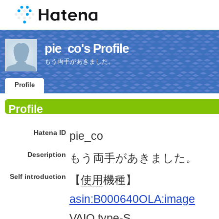
pie_co's Profile
もう両手があきました。
Profile
Profile
Hatena ID
pie_co
Description
もう両手があきました。
Self introduction
【
使用
機種】
asin:B000640OLA:image
VAIO
type-S