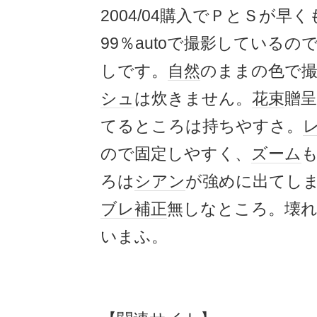
2004/04購入でＰとＳが早く
99％autoで撮影している
しです。
自然
のままの色で
シュ
は炊きません。
花束
贈
てるところは持ちやすさ。
ので固定しやすく、
ズーム
ろは
シアン
が強めに出てし
ブレ
補正
無しなところ。壊
いまふ。