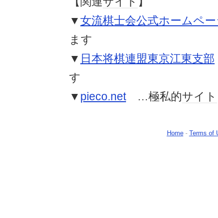
【関連
サイト
】
▼
女流棋士会公式ホームペー
ます
▼
日本将棋連盟東京江東支部
す
▼
pieco.net
…極私的
サイト
Home
-
Terms of 