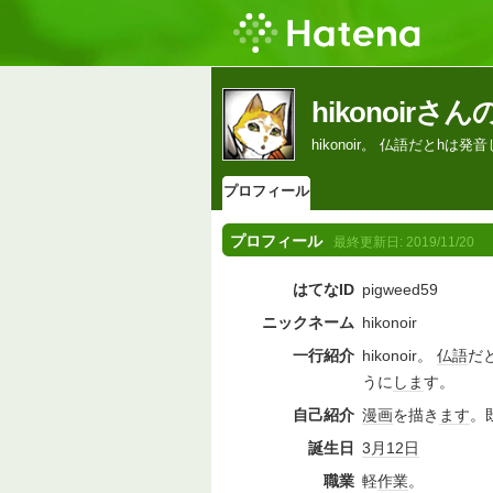
hikonoir
hikonoir。 仏語だと
プロフィール
プロフィール
最終更新日:
2019/11/20
はてなID
pigweed59
ニックネーム
hikonoir
一行紹介
hikonoir。
仏語
だ
うに
しま
す。
自己紹介
漫画
を描き
ます
。
誕生日
3月12日
職業
軽
作業
。