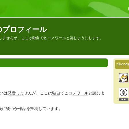
さんのプロフィール
hは発音しませんが、ここは独自でヒコノワールと読むようにします。
hiko
とhは
発音
しま
せんが、ここは
独自
でヒコ
ノワール
と読むよ
既に幾つか
作品
を
投稿
してい
ます
。