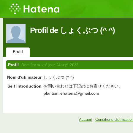
Profil de しょくぶつ (^ ^)
Profil
Profil
Dernière mise à jour:
24 sept. 2023
Nom d'utilisateur
しょくぶつ (^ ^)
Self introduction
お問い合わせは下記のにお寄せください。
plantsmilehatena@gmail.com
Accueil
-
Conditions d'utilisatio