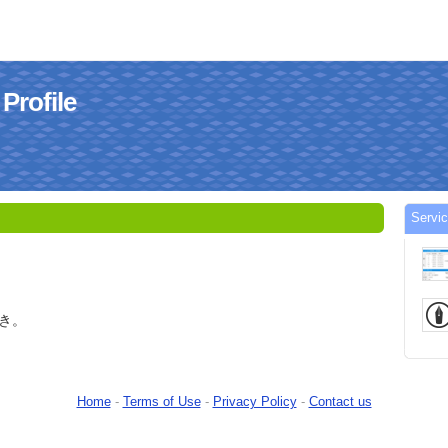
ofile
Serv
き。
Home
-
Terms of Use
-
Privacy Policy
-
Contact us