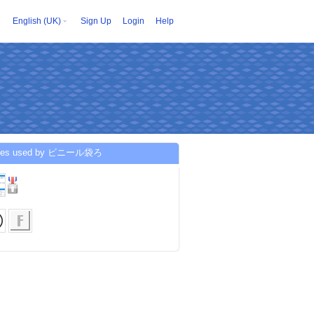
English (UK)
Sign Up
Login
Help
ices used by ビニール袋ろ