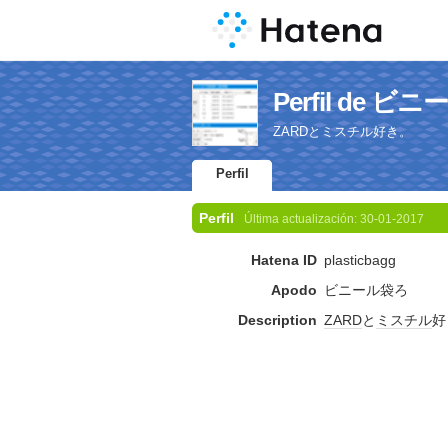
Perfil de ビ
ZARDとミスチル好き。
Perfil
Perfil
Última actualización:
30-01-2017
Hatena ID
plasticbagg
Apodo
ビニール袋ろ
Description
ZARD
と
ミスチル
好