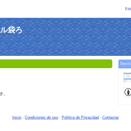
Esp
ニール袋ろ
Servi
き。
Inicio
-
Condiciones de uso
-
Política de Privacidad
-
Contactar