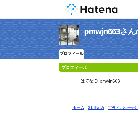
pmwjn663
プロフィール
プロフィール
はてなID
pmwjn663
ホーム
-
利用規約
-
プライバシーポ