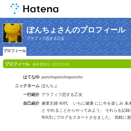
ぽんちょさんのプロフィール
アラフィフ恋する乙女
プロフィール
プロフィール
最終更新日:
2023/11/01
はてなID
ponchoponchoponcho
ニックネーム
ぽんちょ
一行紹介
アラフィフ恋する乙女
自己紹介
兼業主婦 40代 いちに健康 にに今を楽しみ 未
と やれることからやってみよう」 それらを記録し
年8月にブログをスタートさせました。 気軽に