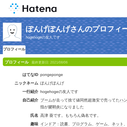
ぽんげぽんげさんのプロフィ
hogehogeの友人です
プロフィール
プロフィール
最終更新日:
2021/08/06
はてなID
pongeponge
ニックネーム
ぽんげぽんげ
一行紹介
hogehogeの友人です
自己紹介
ブーム
が去って捨て値同然超激安で売ってた
ハ
指が
腱鞘炎
になりました
氏名
高津
葵です。もちろん偽名です。
趣味
インドア
：
読書
、
プログラム
、
ゲーム
、
ネット