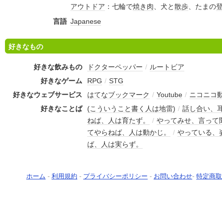
アウトドア
：七輪で
焼き肉
、犬と
散歩
、たまの
言語
Japanese
好きなもの
好きな飲みもの
ドクターペッパー
/
ルートビア
好きなゲーム
RPG
/
STG
好きなウェブサービス
はてなブックマーク
/
Youtube
/
ニコニコ
好きなことば
(こういうこと書く人は地雷)
/
話し合い、
ねば、人は育たず。
/
やってみせ、言って
てやらねば、人は動かじ。
/
やっている、
ば、人は実らず。
ホーム
-
利用規約
-
プライバシーポリシー
-
お問い合わせ
-
特定商取