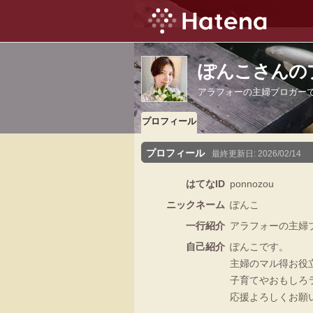
ぽんこさんの
アラフォーの主婦ブロガー
プロフィール
プロフィール
最終更新日:
2026/02/14
はてなID
ponnozou
ニックネーム
ぽんこ
一行紹介
アラフォーの主婦
自己紹介
ぽんこです。
主婦のマル得お役
子育てやおもしろ
応援よろしくお願