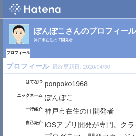
ぽんぽこさんのプロフィール
神戸市在住のIT開発者
プロフィール
プロフィール
最終更新日:
2020/04/30
はてなID
ponpoko1968
ニックネーム
ぽんぽこ
一行紹介
神戸市
在住のIT
開発者
自己紹介
iOSアプリ開発が専門。ク