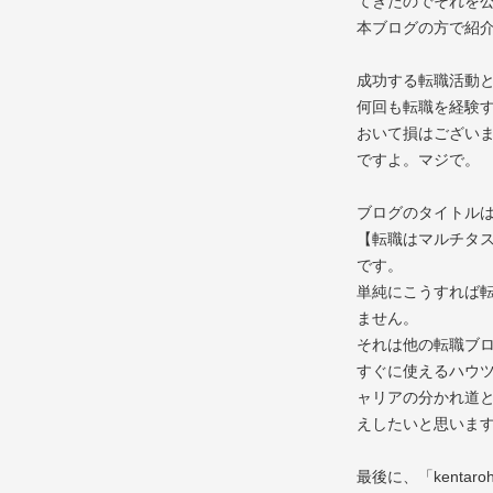
てきたのでそれを
本ブログの方で紹
成功する転職活動
何回も転職を経験
おいて損はござい
ですよ。マジで。
ブログのタイトル
【転職はマルチタ
です。
単純にこうすれば
ません。
それは他の転職ブ
すぐに使えるハウ
ャリアの分かれ道
えしたいと思いま
最後に、「kent