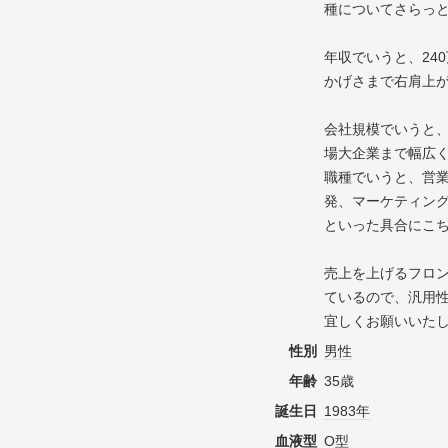
種についてさらっ
年収でいうと、240万
かげさまで右肩上
会社規模でいうと、
場大企業まで幅広
職種でいうと、営
発、マーケティン
といった具合にこ
売上を上げるフロ
ているので、汎用
宜しくお願いいた
性別
男性
年齢
35歳
誕生日
1983年
血液型
O型