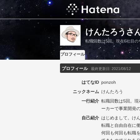
けんたろうさ
転職回数は5回。現在6社目
プロフィール
プロフィール
最終更新日:
2021/08/12
はてなID
ponzoh
ニックネーム
けんたろう
一行紹介
転職回数は5回。現
ーカーで事業開発
自己紹介
はじめまして。け
転職と自由自在に
何回も何回も転職