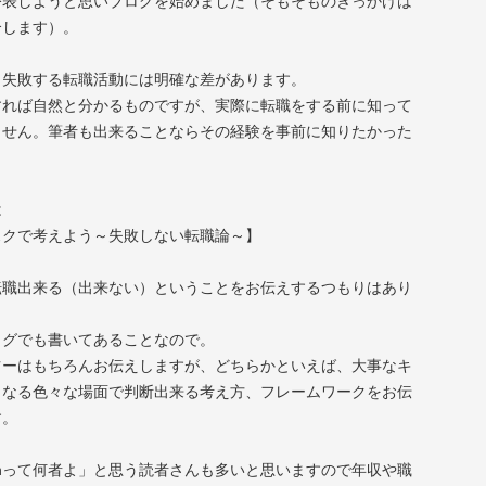
公表しようと思いブログを始めました（そもそものきっかけは
介します）。
と失敗する転職活動には明確な差があります。
すれば自然と分かるものですが、実際に転職をする前に知って
ません。筆者も出来ることならその経験を事前に知りたかった
は
スクで考えよう～失敗しない転職論～】
転職出来る（出来ない）ということをお伝えするつもりはあり
ログでも書いてあることなので。
ツーはもちろんお伝えしますが、どちらかといえば、大事なキ
となる色々な場面で判断出来る考え方、フレームワークをお伝
す。
arohって何者よ」と思う読者さんも多いと思いますので年収や職