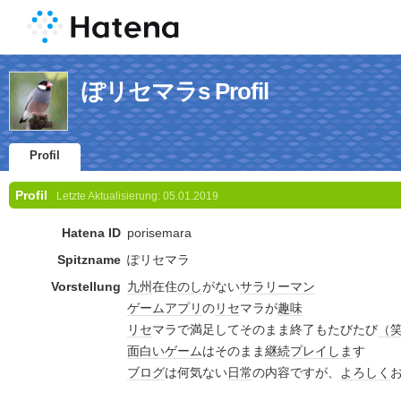
ぽリセマラs Profil
Profil
Profil
Letzte Aktualisierung:
05.01.2019
Hatena ID
porisemara
Spitzname
ぽリセマラ
Vorstellung
九州
在住
のし
がない
サラリーマン
ゲーム
アプリ
の
リセ
マラが
趣味
リセ
マラで満足してそのまま終了もたびたび
（
面白い
ゲーム
はそのまま
継続
プレイ
しま
す
ブログ
は何気ない
日常
の内容ですが、
よろしく