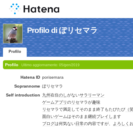
Profilo di ぽリセマラ
Profilo
Profilo
Ultimo aggiornamento:
05/gen/2019
Hatena ID
porisemara
Soprannome
ぽリセマラ
Self introduction
九州
在住
のし
がない
サラリーマン
ゲーム
アプリ
の
リセ
マラが
趣味
リセ
マラで満足してそのまま終了もたびたび
（
面白い
ゲーム
はそのまま
継続
プレイ
しま
す
ブログ
は何気ない
日常
の内容ですが、
よろしく