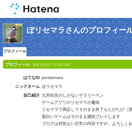
ぽリセマラさんのプロフィー
プロフィール
プロフィール
最終更新日:
2019/01/05
はてなID
porisemara
ニックネーム
ぽリセマラ
自己紹介
九州
在住
のし
がない
サラリーマン
ゲーム
アプリ
の
リセ
マラが
趣味
リセ
マラで満足してそのまま終了もたびたび
（
面白い
ゲーム
はそのまま
継続
プレイ
しま
す
ブログ
は何気ない
日常
の内容ですが、
よろしく