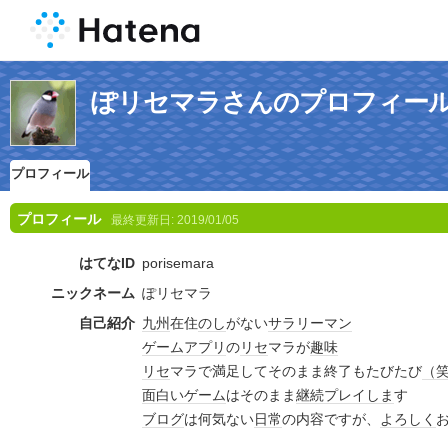
ぽリセマラさんのプロフィー
プロフィール
プロフィール
最終更新日:
2019/01/05
はてなID
porisemara
ニックネーム
ぽリセマラ
自己紹介
九州
在住
のし
がない
サラリーマン
ゲーム
アプリ
の
リセ
マラが
趣味
リセ
マラで満足してそのまま終了もたびたび
（
面白い
ゲーム
はそのまま
継続
プレイ
しま
す
ブログ
は何気ない
日常
の内容ですが、
よろしく