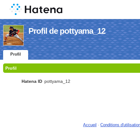
Profil de pottyama_12
Profil
Profil
Hatena ID
pottyama_12
Accueil
-
Conditions d'utilisatio