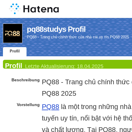
pq88studys Profil
PQ88 - Trang chủ chính thức của nhà cái uy tín PQ88 2025
Profil
Profil
Letzte Aktualisierung:
18.04.2025
Beschreibung
PQ88 - Trang chủ chính thức c
PQ88 2025
Vorstellung
PQ88
là một trong những nhà
tuyến uy tín, nổi bật với hệ t
và chất lượng. Tại PQ88, ngư