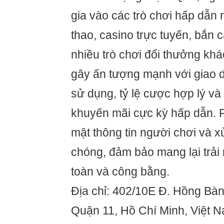
gia vào các trò chơi hấp dẫn
thao, casino trực tuyến, bắn 
nhiều trò chơi đổi thưởng khá
gây ấn tượng mạnh với giao 
sử dụng, tỷ lệ cược hợp lý và
khuyến mãi cực kỳ hấp dẫn. 
mật thông tin người chơi và x
chóng, đảm bảo mang lại trải n
toàn và công bằng.
Địa chỉ: 402/10E Đ. Hồng Bà
Quận 11, Hồ Chí Minh, Việt 