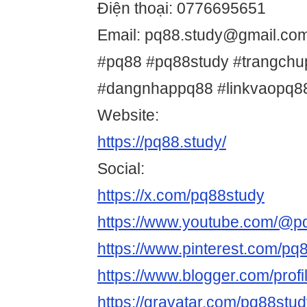
Điện thoại: 0776695651
Email: pq88.study@gmail.co
#pq88 #pq88study #trangch
#dangnhappq88 #linkvaopq8
Website:
https://pq88.study/
Social:
https://x.com/pq88study
https://www.youtube.com/@p
https://www.pinterest.com/pq
https://www.blogger.com/pro
https://gravatar.com/pq88stu