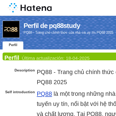
Perfil de pq88study
PQ88 - Trang chủ chính thức của nhà cái uy tín PQ88 2025
Perfil
Perfil
Última actualización:
18-04-2025
Description
PQ88 - Trang chủ chính thức c
PQ88 2025
Self introduction
PQ88
là một trong những nhà
tuyến uy tín, nổi bật với hệ t
và chất lượng. Tại PQ88, ngư