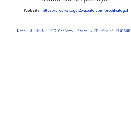
Website
https://prediksitogel2.wixsite.com/prediksitogel
ホーム
-
利用規約
-
プライバシーポリシー
-
お問い合わせ
-
特定商取