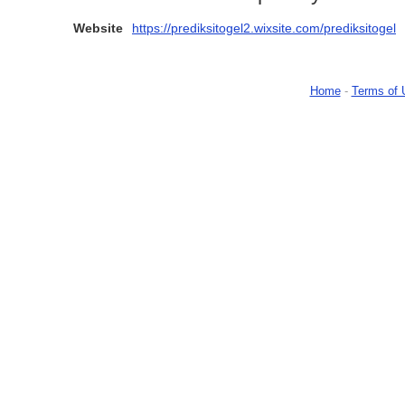
Website
https://prediksitogel2.wixsite.com/prediksitogel
Home
-
Terms of 