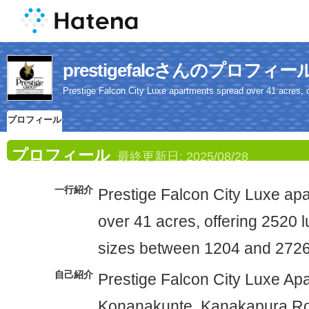
prestigefalcさんのプロフィー
Prestige Falcon City Luxe apartments spread over 41 acres, 
プロフィール
プロフィール
最終更新日:
2025/08/28
一行紹介
Prestige Falcon City Luxe ap
over 41 acres, offering 2520 
sizes between 1204 and 2726
自己紹介
Prestige Falcon City Luxe Ap
Konanakunte, Kanakapura Roa