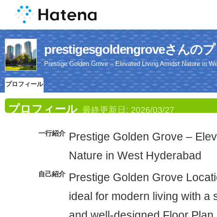
prestigesgoldengroveさ
Prestige Golden Grove – Elevated Living Amidst Nature in W
プロフィール
プロフィール
最終更新日:
2026/03/27
一行紹介
Prestige Golden Grove – Elev
Nature in West Hyderabad
自己紹介
Prestige Golden Grove Locatio
ideal for modern living with a
and well-designed Floor Plan.