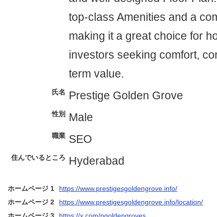
top-class Amenities and a com
making it a great choice for
investors seeking comfort, con
term value.
氏名
Prestige Golden Grove
性別
Male
職業
SEO
住んでいるところ
Hyderabad
ホームページ 1
https://www.prestigesgoldengrove.info/
ホームページ 2
https://www.prestigesgoldengrove.info/location/
ホームページ 3
https://x.com/pgoldengroves