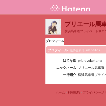
プリエール馬
横浜馬車道プライベートサロ
プロフィール
プロフィール
最終更新日:
2020/01/12
はてなID
priereyokohama
ニックネーム
プリエール馬車道
一行紹介
横浜
馬車道
プライ
ホーム
-
利用規約
-
プライバシーポ