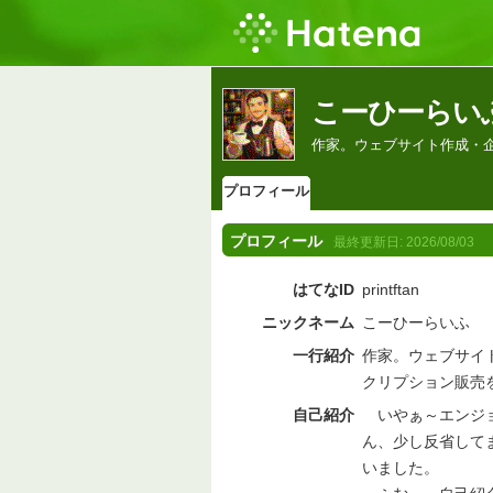
こーひーらい
作家。ウェブサイト作成・
プロフィール
プロフィール
最終更新日:
2026/08/03
はてなID
printftan
ニックネーム
こーひーらいふ
一行紹介
作家。ウェブサイ
クリプション販売
自己紹介
いやぁ～エンジョイ
ん、少し反省して
いました。