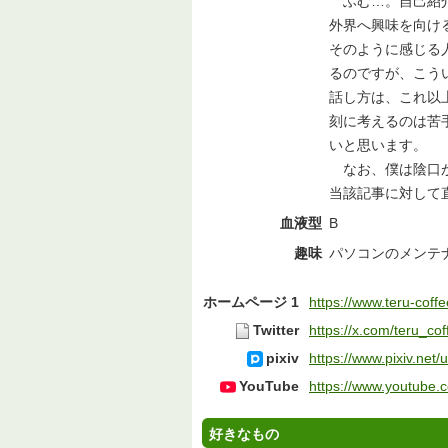
ふむ…。自己紹介
外界へ興味を向け
そのように感じる
るのですが、こう
話し方は、これ以
刻に考えるのは苦
いと思います。
なお、僕は陰口が
当該記事に対して
血液型
B
趣味
パソコンのメンテ
ホームページ 1
https://www.teru-coff
Twitter
https://x.com/teru_co
pixiv
https://www.pixiv.net
YouTube
https://www.youtube.
好きなもの