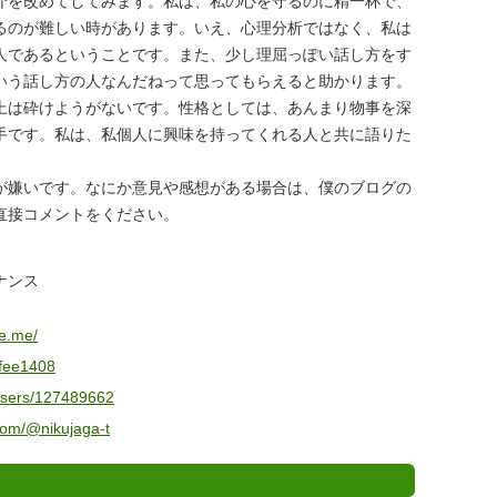
を改めてしてみます。私は、私の心を守るのに精一杯で、
るのが難しい時があります。いえ、心理分析ではなく、私は
人であるということです。また、少し理屈っぽい話し方をす
いう話し方の人なんだねって思ってもらえると助かります。
上は砕けようがないです。性格としては、あんまり物事を深
手です。私は、私個人に興味を持ってくれる人と共に語りた
嫌いです。なにか意見や感想がある場合は、僕のブログの
直接コメントをください。
ナンス
ee.me/
ffee1408
/users/127489662
com/@nikujaga-t