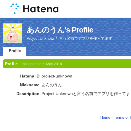
あんのうん's Profile
Project.Unknownと言う名前でアプリを作ってます！
Profile
Profile
Last updated:
9 May 2018
Hatena ID
project-unknown
Nickname
あんのうん
Description
Project.Unknownと言う
名前
で
アプリ
を作って
ま
Home
-
Terms of 