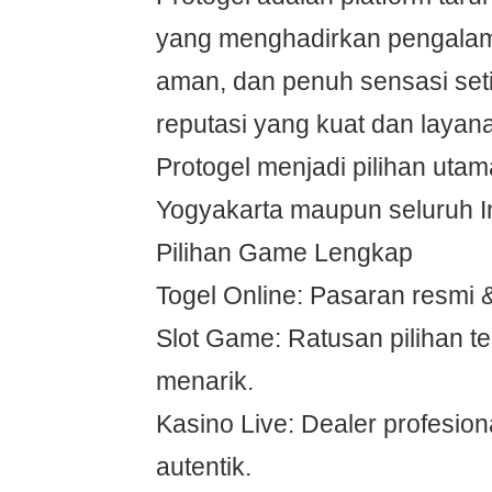
yang menghadirkan pengalam
aman, dan penuh sensasi set
reputasi yang kuat dan layana
Protogel menjadi pilihan utam
Yogyakarta maupun seluruh I
Pilihan Game Lengkap
Togel Online: Pasaran resmi &
Slot Game: Ratusan pilihan 
menarik.
Kasino Live: Dealer profesio
autentik.