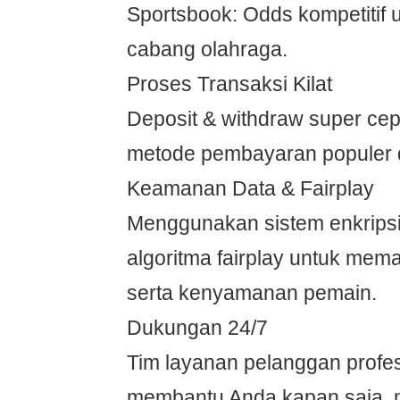
Sportsbook: Odds kompetitif 
cabang olahraga.
Proses Transaksi Kilat
Deposit & withdraw super cep
metode pembayaran populer d
Keamanan Data & Fairplay
Menggunakan sistem enkripsi
algoritma fairplay untuk me
serta kenyamanan pemain.
Dukungan 24/7
Tim layanan pelanggan profes
membantu Anda kapan saja, me