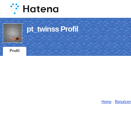
pt_twinss Profil
Profil
Home
-
Benutzer