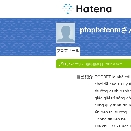
ptopbetc
プロフィール
プロフィール
最終更新日:
2025/09/25
自己紹介
TOPBET là nhà cái
chơi đề cao sự uy tí
thưởng cạnh tranh 
giác giải trí sống 
cùng quy trình rút
ấn trên thị trường.
Thông tin liên hệ
Địa chỉ : 376 Các