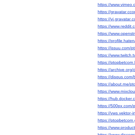
https://www.vimeo
https://gravatar.c
https://vi.gravatar
https://www.reddit
https://www.openst
https://profile.hate
https://issuu.com/
https://www.twitch.
https://ptopbetco
https://archive.org
https://disqus.com
https://about.me/p
https://www.mixclo
https://hub.docker
https://500px.com
https://vws.vektor-
https://ptopbetcom
https://www.produ
https://www.discog