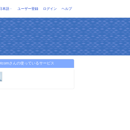
日本語
ユーザー登録
ログイン
ヘルプ
pbetcomさんの使っているサービス