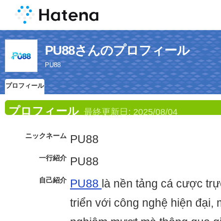
PU88さんのプロフィール
PU88
プロフィール
プロフィール
最終更新日:
2025/08/04
ニックネーム
PU88
一行紹介
PU88
自己紹介
PU88
là nền tảng cá cược tr
triển với công nghệ hiện đại, 