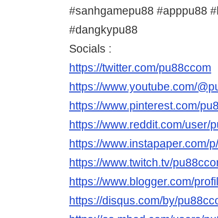
#sanhgamepu88 #apppu88 #l
#dangkypu88
Socials :
https://twitter.com/pu88ccom
https://www.youtube.com/@
https://www.pinterest.com/p
https://www.reddit.com/user/
https://www.instapaper.com/
https://www.twitch.tv/pu88cc
https://www.blogger.com/pro
https://disqus.com/by/pu88cc