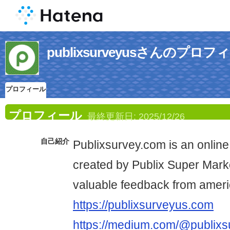
publixsurveyusさんのプロフ
プロフィール
プロフィール
最終更新日:
2025/12/26
自己紹介
Publixsurvey.com is an online
created by Publix Super Marke
valuable feedback from amer
https://publixsurveyus.com
https://medium.com/@publix