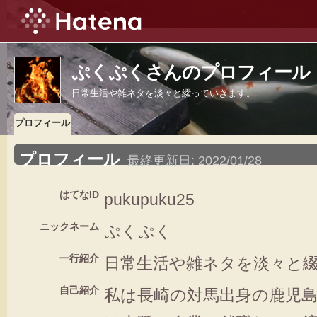
ぷくぷくさんのプロフィール
日常生活や雑ネタを淡々と綴っていきます。
プロフィール
プロフィール
最終更新日:
2022/01/28
はてなID
pukupuku25
ニックネーム
ぷくぷく
一行紹介
日常生活や雑ネタを淡々と
自己紹介
私は長崎の対馬出身の鹿児