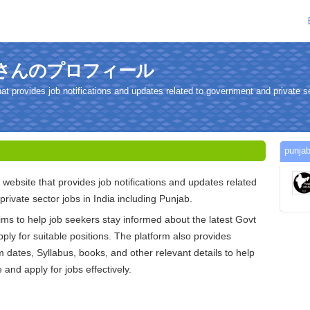
lertさんのプロフィール
hat provides job notifications and updates related to government and private se
punj
 website that provides job notifications and updates related
rivate sector jobs in India including Punjab.
ims to help job seekers stay informed about the latest Govt
ply for suitable positions. The platform also provides
 dates, Syllabus, books, and other relevant details to help
and apply for jobs effectively.