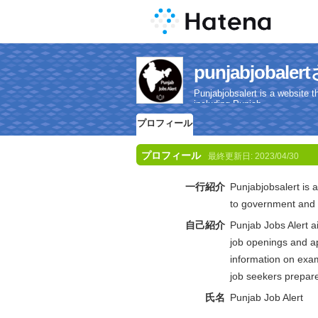
punjabjoba
Punjabjobsalert is a website t
including Punjab.
プロフィール
プロフィール
最終更新日:
2023/04/30
一行紹介
Punjabjobsalert is a
to government and p
自己紹介
Punjab Jobs Alert a
job openings and ap
information on exam
job seekers prepare 
氏名
Punjab Job Alert