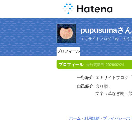
pupusuma
エキサイトブログ「ねこのく
プロフィール
プロフィール
最終更新日:
2026/02/24
一行紹介
エキサイトブログ
自己紹介
嵌り順：
文楽→草なぎ剛→
ホーム
-
利用規約
-
プライバシーポ