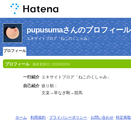
pupusumaさんのプロフィール
エキサイトブログ「ねこのくしゃみ」
プロフィール
プロフィール
最終更新日:
2026/02/24
一行紹介
エキサイトブログ「ねこのくしゃみ」
自己紹介
嵌り順：
文楽→草なぎ剛→競馬
ホーム
-
利用規約
-
プライバシーポリシー
-
お問い合わせ
-
特定商取