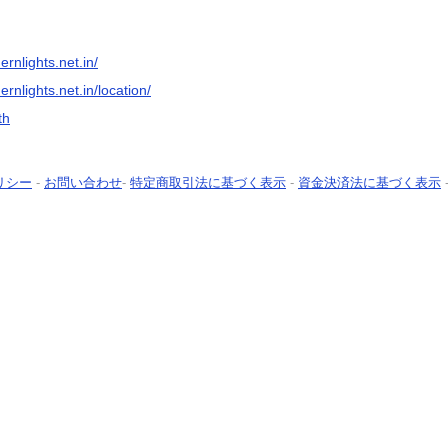
rnlights.net.in/
rnlights.net.in/location/
th
リシー
-
お問い合わせ
-
特定商取引法に基づく表示
-
資金決済法に基づく表示