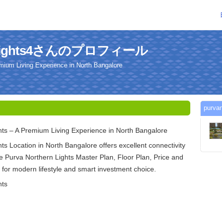
ernlights4さんのプロフィール
mium Living Experience in North Bangalore
purv
hts – A Premium Living Experience in North Bangalore
ts Location in North Bangalore offers excellent connectivity
re Purva Northern Lights Master Plan, Floor Plan, Price and
for modern lifestyle and smart investment choice.
hts